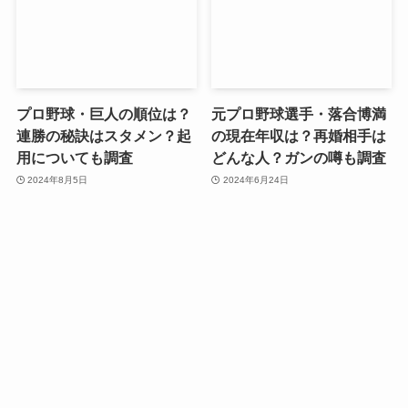
プロ野球・巨人の順位は？
元プロ野球選手・落合博満
連勝の秘訣はスタメン？起
の現在年収は？再婚相手は
用についても調査
どんな人？ガンの噂も調査
2024年8月5日
2024年6月24日
工藤阿須加は農業も！？始
最新の日本代表サッカーの
めた理由や場所はどこ？俳
スタメンは？ポスト長友の