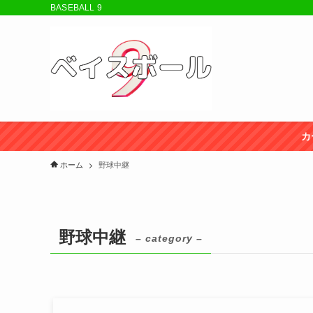
BASEBALL 9
カ
ホーム
野球中継
野球中継
– category –