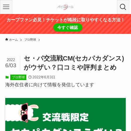
カープファン必見！チケットが格段に取りやすくなる方法！
今すぐ確認
ホーム
プロ野球
セ・パ交流戦CM(セカパカダンス)
2022
6/03
がウザい？口コミや評判まとめ
2022年6月3日
プロ野球
海外在住者に向けて情報を発信しています