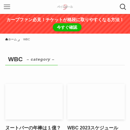
カープファン必見！チケットが格段に取りやすくなる方法！
今すぐ確認
ホーム
WBC
WBC
– category –
ヌートバーの年棒は１億？
WBC 2023スケジュール