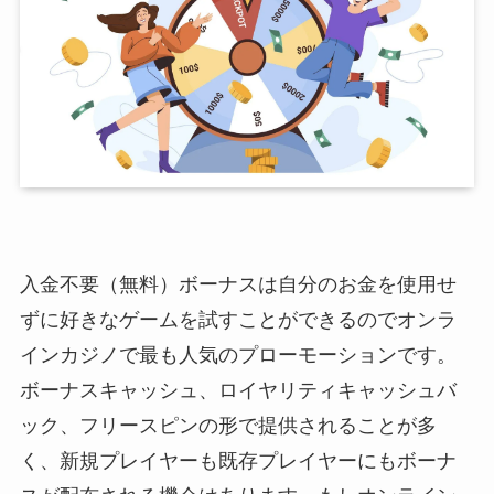
入金不要（無料）ボーナスは自分のお金を使用せ
ずに好きなゲームを試すことができるのでオンラ
インカジノで最も人気のプローモーションです。
ボーナスキャッシュ、ロイヤリティキャッシュバ
ック、フリースピンの形で提供されることが多
く、新規プレイヤーも既存プレイヤーにもボーナ