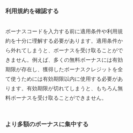
利用規約を確認する
ボーナスコードを入力する前に適用条件や利用規
約を十分に理解する必要があります。適用条件か
ら外れてしまうと、ボーナスを受け取ることがで
きません。例えば、多くの無料ボーナスには有効
期限が存在し、獲得したボーナスクレジットを全
て使うためには有効期限以内に使用する必要があ
ります。有効期限が切れてしまうと、もちろん無
料ボーナスを受け取ることができません。
より多額のボーナスに集中する