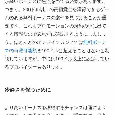
が高いボーナスに焦点を当てる必要があります。
つまり、200ドル以上の高額賞金を獲得できるゲー
ムのある無料ボーナスの案件を見つけることが重
要です。これもプロモーションの規約の中に出て
くる情報なので忘れずに確認するようにしましょ
う。ほとんどのオンラインカジノでは
無料ボーナ
スの当選可能額
を100ドルは超えることはないと制
限していますが、中には100ドル以上に設定してい
るプロバイダーもあります。
冷静さを保つために
より高いボーナスを獲得するチャンスは運により