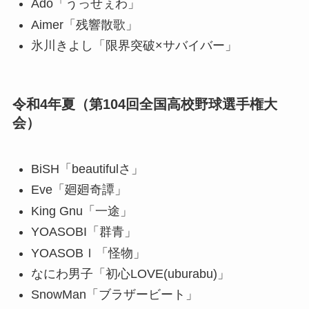
Ado「うっせぇわ」
Aimer「残響散歌」
氷川きよし「限界突破×サバイバー」
令和4年夏（第104回全国高校野球選手権大
会）
BiSH「beautifulさ」
Eve「廻廻奇譚」
King Gnu「一途」
YOASOBI「群青」
YOASOBＩ「怪物」
なにわ男子「初心LOVE(uburabu)」
SnowMan「ブラザービート」