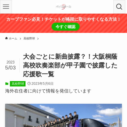
カープファン必見！チケットが格段に取りやすくなる方法！
今すぐ確認
ホーム
高校野球
大会ごとに新曲披露？！大阪桐蔭
2023
高校吹奏楽部が甲子園で披露した
5/03
応援歌一覧
2023年5月6日
高校野球
海外在住者に向けて情報を発信しています