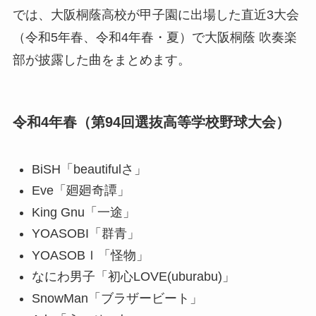
では、大阪桐蔭高校が甲子園に出場した直近3大会
（令和5年春、令和4年春・夏）で大阪桐蔭 吹奏楽
部が披露した曲をまとめます。
令和4年春（第94回選抜高等学校野球大会）
BiSH「beautifulさ」
Eve「廻廻奇譚」
King Gnu「一途」
YOASOBI「群青」
YOASOBＩ「怪物」
なにわ男子「初心LOVE(uburabu)」
SnowMan「ブラザービート」