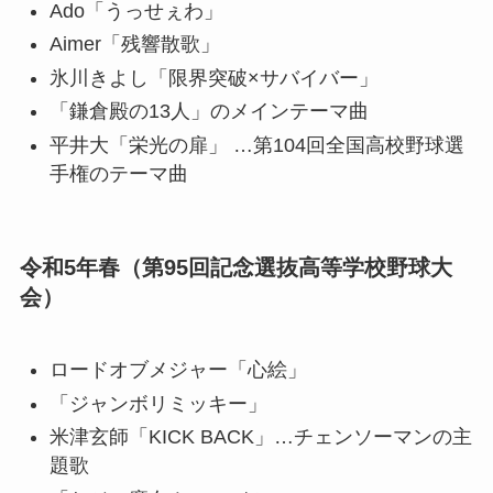
Ado「うっせぇわ」
Aimer「残響散歌」
氷川きよし「限界突破×サバイバー」
「鎌倉殿の13人」のメインテーマ曲
平井大「栄光の扉」 …第104回全国高校野球選
手権のテーマ曲
令和5年春（第95回記念選抜高等学校野球大
会）
ロードオブメジャー「心絵」
「ジャンボリミッキー」
米津玄師「KICK BACK」…チェンソーマンの主
題歌