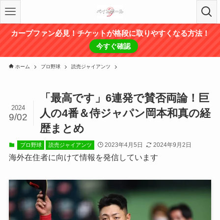
カープファン必見！チケットが格段に取りやすくなる方法！
今すぐ確認
ホーム
プロ野球
読売ジャイアンツ
「最高です」6連発で賛否両論！巨
2024
人の4番＆侍ジャパン岡本和真の経
9/02
歴まとめ
2023年4月5日
2024年9月2日
プロ野球
読売ジャイアンツ
海外在住者に向けて情報を発信しています