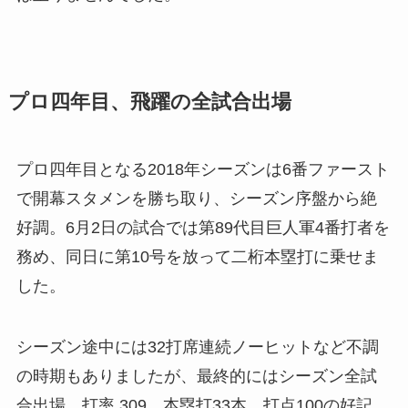
プロ四年目、飛躍の全試合出場
プロ四年目となる2018年シーズンは6番ファースト
で開幕スタメンを勝ち取り、シーズン序盤から絶
好調。6月2日の試合では第89代目巨人軍4番打者を
務め、同日に第10号を放って二桁本塁打に乗せま
した。
シーズン途中には32打席連続ノーヒットなど不調
の時期もありましたが、最終的にはシーズン全試
合出場、打率.309、本塁打33本、打点100の好記